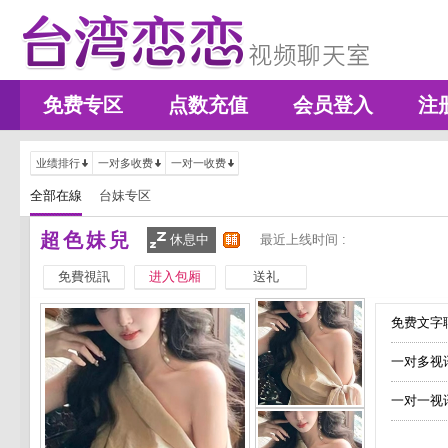
免费专区
点数充值
会员登入
注
业绩排行
一对多收费
一对一收费
全部在線
台妹专区
超色妹兒
休息中
最近上线时间 :
免費視訊
进入包厢
送礼
免费文字聊
一对多视
一对一视