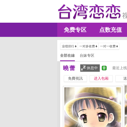
免费专区
点数充值
业绩排行
一对多收费
一对一收费
全部在線
台妹专区
曉蕾
休息中
最近上线
免費視訊
进入包厢
送