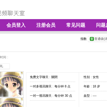
会员登入
注册会员
常见问题
问题
指数
普通级(清
时间 :
礼
免费文字聊天 :
關閉
性别 : 女性
一对多视讯聊天 :
每分钟 8 点
年龄 : 18 岁
一对一视讯聊天 :
每分钟 30 点
血型 : ----