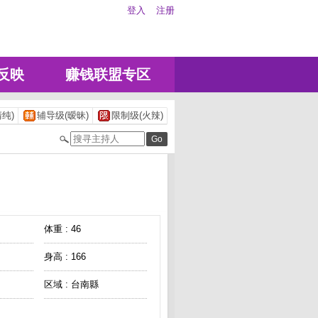
登入
注册
反映
赚钱联盟专区
纯)
辅导级(暧昧)
限制级(火辣)
体重 : 46
身高 : 166
区域 : 台南縣