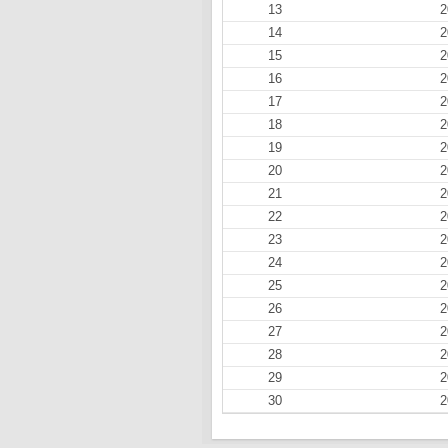
13
2
14
2
15
2
16
2
17
2
18
2
19
2
20
2
21
2
22
2
23
2
24
2
25
2
26
2
27
2
28
2
29
2
30
2